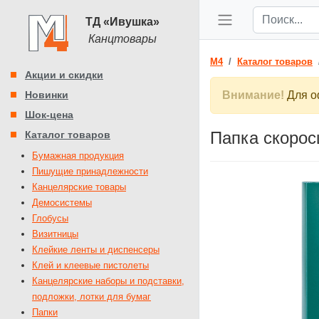
ТД «Ивушка»
Канцтовары
M4
Каталог товаров
Акции и скидки
Новинки
Внимание!
Для оф
Шок-цена
Папка скорос
Каталог товаров
Бумажная продукция
Пишущие принадлежности
Канцелярские товары
Демосистемы
Глобусы
Визитницы
Клейкие ленты и диспенсеры
Клей и клеевые пистолеты
Канцелярские наборы и подставки,
подложки, лотки для бумаг
Папки