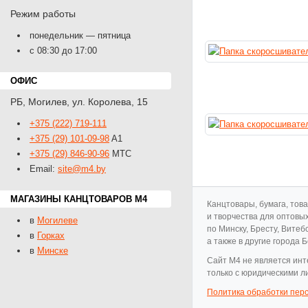
Режим работы
понедельник — пятница
с 08:30 до 17:00
ОФИС
РБ
,
Могилев
,
ул. Королева, 15
+375 (222) 719-111
+375 (29) 101-09-98
A1
+375 (29) 846-90-96
MTС
Email:
site@m4.by
МАГАЗИНЫ КАНЦТОВАРОВ M4
Канцтовары, бумага, тов
и творчества для оптовы
в
Могилеве
по Минску, Бресту, Витеб
в
Горках
а также в другие города 
в
Минске
Cайт M4 не является инт
только с юридическими л
Политика обработки пер