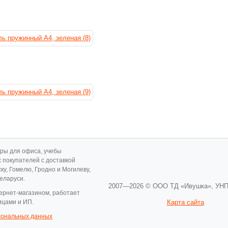
ары для офиса, учебы
х покупателей с доставкой
ску, Гомелю, Гродно и Могилеву,
Беларуси.
2007—2026 © ООО ТД «Ивушка»,
УНП
ернет-магазином, работает
ицами и ИП.
Карта сайта
сональных данных