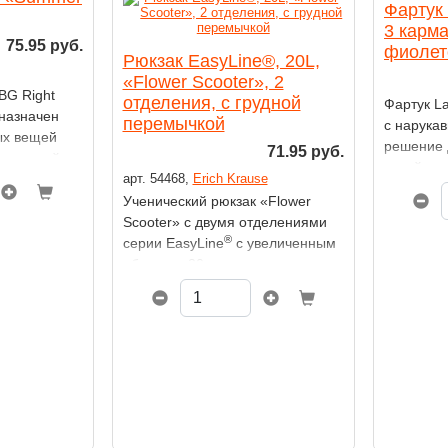
Фартук 
3 карма
75.95 руб.
фиолет
Рюкзак EasyLine®, 20L,
«Flower Scooter», 2
BG Right
отделения, с грудной
Фартук L
назначен
перемычкой
с нарука
ых вещей
решение 
71.95 руб.
ежностей.
детей во
арт. 54468,
Erich Krause
рисовани
Ученический рюкзак «Flower
аппликац
Scooter» с двумя отделениями
творчест
®
серии EasyLine
с увеличенным
из водоо
объемом 20 л.
благодаря
пластили
сквозь ма
удаляютс