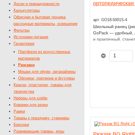
ортопедическая
Доски и принадлежности
Калькуляторы
Офисная и бытовая техника,
арт. GO18-5001S-4
расходные материалы, освещение
Школьный ранец (рю
Фильтры
GoPack — удобный, 
Источники питания
и практичный, стан
Галантерея
помощником учащих
Портфели из искусственных
материалов
Рюкзаки
Мешки для обуви, органайзеры
Обложки, портмоне и футляры
Краски, пластилин, товары для
творчества
Наборы для хобби
Коврики для резки
Рамки
Товары к празднику, сувениры
Брелоки
Развивающие товары, игры
Рюкзак BG Righ