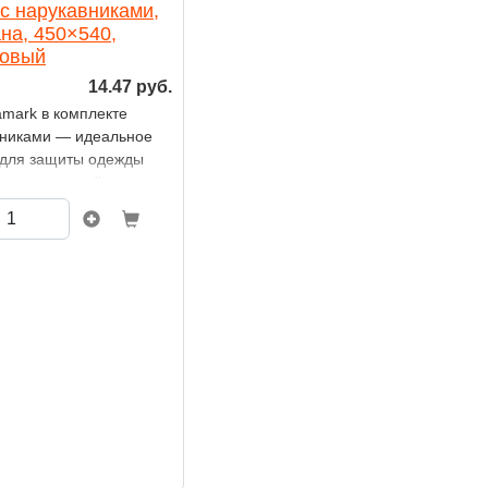
с нарукавниками,
на, 450×540,
овый
14.47 руб.
amark в комплекте
вниками — идеальное
для защиты одежды
 время занятий
ем, лепкой,
ией и другими видами
ва. Изделие выполнено
тталкивающей ткани,
 которой краска,
н и клей не проникают
териал и легко
я с поверхности.