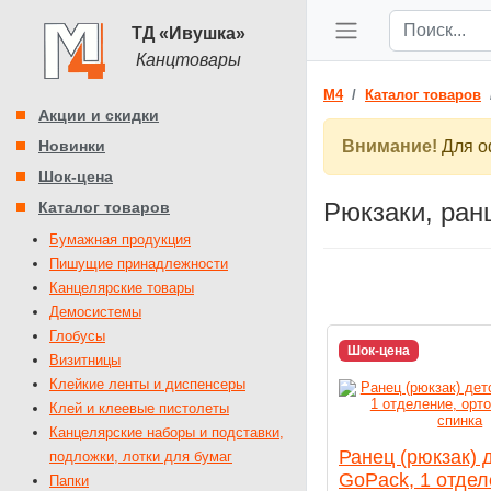
ТД «Ивушка»
Канцтовары
M4
Каталог товаров
Акции и скидки
Новинки
Внимание!
Для оф
Шок-цена
Рюкзаки, ран
Каталог товаров
Бумажная продукция
Пишущие принадлежности
Канцелярские товары
Демосистемы
Глобусы
Шок-цена
Визитницы
Клейкие ленты и диспенсеры
Клей и клеевые пистолеты
Канцелярские наборы и подставки,
Ранец (рюкзак) 
подложки, лотки для бумаг
GoPack, 1 отдел
Папки