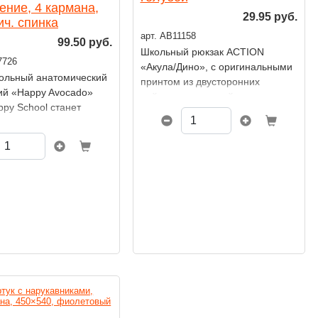
ение, 4 кармана,
29.95 руб.
ч. спинка
арт. AB11158
99.50 руб.
Школьный рюкзак ACTION
7726
«Акула/Дино», с оригинальными
ольный анатомический
принтом из двусторонних
ий «Happy Avocado»
пайеток на лицевой стороне.
ppy School станет
м помощником для
 младшей и средней