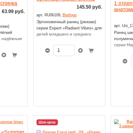
1 отдел
 спинка
145.50 руб.
анатоми
63.99 руб.
арт. RU06109,
Berlingo
Эргономичный ранец (рюкзак)
арт. Uni_1
кзак)
серии Expert «Radiant Vibes» для
Ранец шк
лёгкий
детей младшего и среднего
полумягк
ет надёжным
школьного возраста.
серии Ha
ся.
надёжны
учеников
школы.
Шок-цена
t «Summer