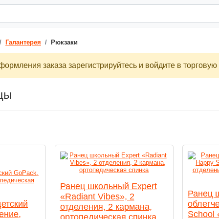
Галантерея
Рюкзаки
ормления заказа зарегистрируйтесь и войдите в торговую 
цы
Ранец школьный Expert
Ранец 
«Radiant Vibes», 2
облегч
детский
отделения, 2 кармана,
School
ение,
ортопедическая спинка