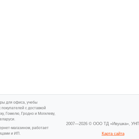
ары для офиса, учебы
х покупателей с доставкой
ску, Гомелю, Гродно и Могилеву,
Беларуси.
2007—2026 © ООО ТД «Ивушка»,
УНП
ернет-магазином, работает
ицами и ИП.
Карта сайта