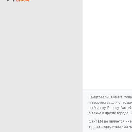
в
Минске
Канцтовары, бумага, тов
и творчества для оптовы
по Минску, Бресту, Витеб
а также в другие города 
Cайт M4 не является инт
только с юридическими л