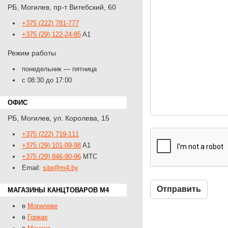
РБ
,
Могилев
,
пр-т Витебский, 60
+375 (222) 781-777
+375 (29) 122-24-85
A1
Режим работы
понедельник — пятница
с 08:30 до 17:00
ОФИС
РБ
,
Могилев
,
ул. Королева, 15
+375 (222) 719-111
+375 (29) 101-09-98
A1
+375 (29) 846-90-96
MTС
Email:
site@m4.by
МАГАЗИНЫ КАНЦТОВАРОВ M4
в
Могилеве
в
Горках