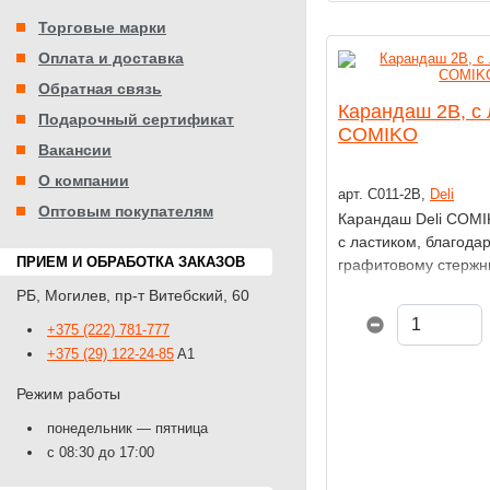
Торговые марки
Оплата и доставка
Обратная связь
Карандаш 2B, с 
Подарочный сертификат
COMIKO
Вакансии
О компании
арт. С011-2В,
Deli
Оптовым покупателям
Карандаш Deli COMI
с ластиком, благода
ПРИЕМ И ОБРАБОТКА ЗАКАЗОВ
графитовому стержн
не крошится, а дер
РБ
,
Могилев
,
пр-т Витебский, 60
корпус легко затачив
+375 (222) 781-777
Ластик не содержит 
+375 (29) 122-24-85
A1
Режим работы
понедельник — пятница
с 08:30 до 17:00