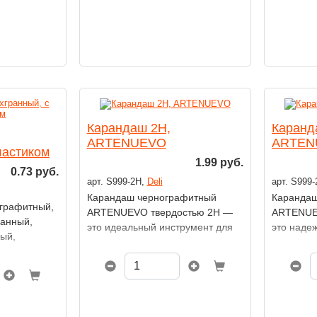
Карандаш 2H,
Каранд
ARTENUEVO
ARTEN
ластиком
1.99 руб.
0.73 руб.
арт. S999-2Н,
Deli
арт. S999
Карандаш чернографитный
Карандаш
ографитный,
ARTENUEVO твердостью 2H —
ARTENUE
ранный,
это идеальный инструмент для
это наде
ный,
тех, кто ценит точность
творчески
и аккуратность в графических
скетчинг,
рафических
работах. Благодаря высокой
письмо. 
степени твёрдости, он оставляет
сбаланси
светлый и тонкий след, легко
грифеля,
стирается и отлично подходит
насыщен