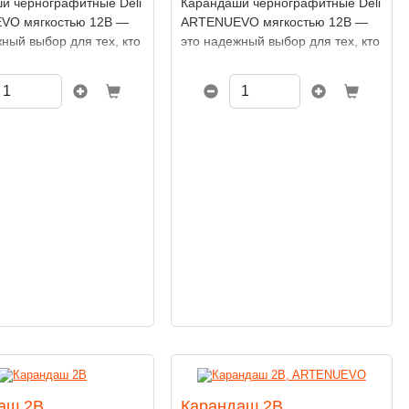
и чернографитные Deli
Карандаши чернографитные Deli
VO мягкостью 12B —
ARTENUEVO мягкостью 12B —
ный выбор для тех, кто
это надежный выбор для тех, кто
разительность штриха
ценит выразительность штриха
 тона. Благодаря
и глубину тона. Благодаря
кому грифелю, они
сверхмягкому грифелю, они
 подходят для
идеально подходят для
, эскизов, живописи
скетчинга, эскизов, живописи
, обеспечивая
и письма, обеспечивая
ые линии и плавные
насыщенные линии и плавные
.
градации.
аш 2B
Карандаш 2B,