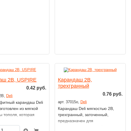
тное письмо без
графитный грифель
нажима.
обеспечивает плавное
нанесение и высокое качество
письма.
аш 2В, USPIRE
Карандаш 2В,
трехгранный
0.42 руб.
0.76 руб.
-2B,
Deli
арт. 37015о,
Deli
фитный карандаш Deli
зготовлен из мягкой
Карандаш Deli мягкостью 2В,
ы тополя, которая
трехгранный, заточенный,
ает лёгкость заточки
предназначен для
о в использовании.
художественных и графических