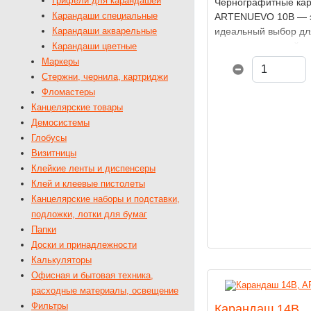
Грифели для карандашей
Чернографитные ка
Карандаши специальные
ARTENUEVO 10В — 
идеальный выбор дл
Карандаши акварельные
художников, дизайн
Карандаши цветные
и иллюстраторов, с
Маркеры
к максимальной нас
Стержни, чернила, картриджи
и мягкости штриха. 
Фломастеры
мягкому грифелю к
Канцелярские товары
легко ложится на бум
Демосистемы
позволяя создавать 
Глобусы
линии, так и глубоки
Визитницы
Клейкие ленты и диспенсеры
Клей и клеевые пистолеты
Канцелярские наборы и подставки,
подложки, лотки для бумаг
Папки
Доски и принадлежности
Калькуляторы
Офисная и бытовая техника,
расходные материалы, освещение
Фильтры
Карандаш 14B,