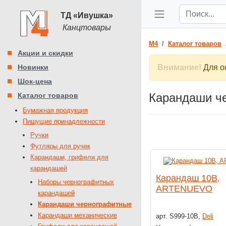
ТД «Ивушка»
Канцтовары
M4
Каталог товаров
Акции и скидки
Новинки
Внимание!
Для оф
Шок-цена
Карандаши ч
Каталог товаров
Бумажная продукция
Пишущие принадлежности
Ручки
Футляры для ручек
Карандаши, грифели для
карандашей
Карандаш 10B,
Наборы чернографитных
ARTENUEVO
карандашей
Карандаши чернографитные
Карандаши механические
арт. S999-10В,
Deli