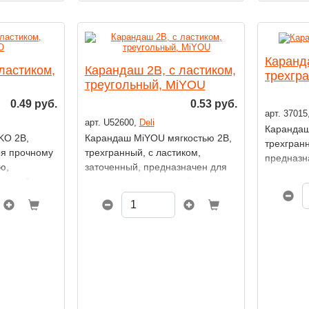
Каранд
ластиком,
Карандаш 2B, с ластиком,
трехгр
треугольный, MiYOU
0.49 руб.
0.53 руб.
арт. 37015
арт. U52600,
Deli
Карандаш 
KO 2В,
Карандаш MiYOU мягкостью 2В,
трехгран
ря прочному
трехгранный, с ластиком,
предназн
ю,
заточенный, предназначен для
художест
евянный
художественных и графических
работ.
ается.
работ.
ПВХ.