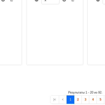
рытием
Эргономичный шестигранный
Эргономи
иком имеет
корпус с чёрным покрытием
корпус с
ид.
и синим наконечником имеет
и синим 
токсичной
стильный внешний вид.
стильный
чный
Карандаш покрыт нетоксичной
Карандаш
краской.
краской.
ое
Суперпрочный графитный
Суперпро
 качество
грифель обеспечивает плавное
грифель 
нанесение и высокое качество
нанесени
письма.
письма.
Результаты 1 - 20 из 92.
|<
<
1
2
3
4
5