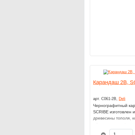
Карандаш 2В, 
арт. C061-2B,
Deli
Чернографитный кар
SCRIBE изготовлен и
древесины тополя, к
обеспечивает лёгкост
Эргономичный шест