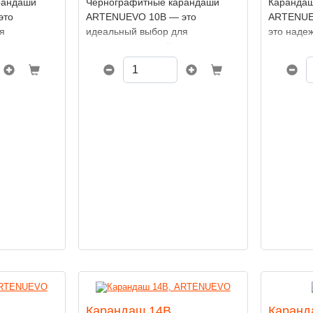
рандаши
Чернографитные карандаши
Карандаш
это
ARTENUEVO 10В — это
ARTENUE
я
идеальный выбор для
это надеж
еров
художников, дизайнеров
ценит вы
тремящихся
и иллюстраторов, стремящихся
и глубину
ыщенности
к максимальной насыщенности
сверхмяг
Благодаря
и мягкости штриха. Благодаря
идеально
арандаш
мягкому грифелю карандаш
скетчинга
агу,
легко ложится на бумагу,
и письма
как тонкие
позволяя создавать как тонкие
насыщенн
е тени.
линии, так и глубокие тени.
градации
Карандаш 14В,
Каранд