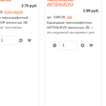
ARTENUEVO
3.70 руб.
1.99 руб.
2В,
KOH-I-NOOR
арт. S999-2В,
Deli
 чернографитный
OR мягкостью 2B,
Карандаши чернографитные
ый, изготовлен
ARTENUEVO мягкостью 2B —
орнийского кедра,
это надежный инструмент для
твует высоким
творческих задач, будь то
м качества.
скетчинг, эскизы, живопись или
ачен для
письмо. Благодаря
венных и графических
сбалансированной мягкости
грифеля, они обеспечивают
насыщенный штрих
и комфортное письмо без
лишнего нажима.