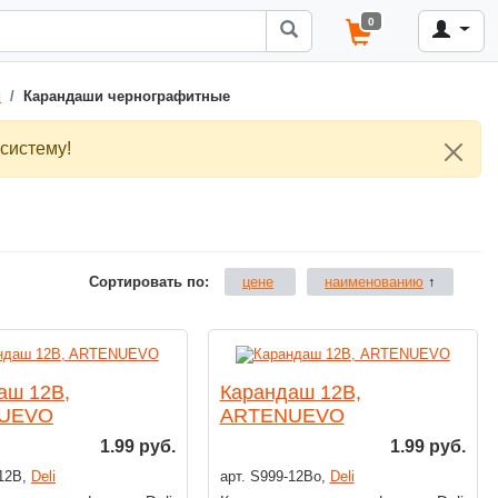
0
й
Карандаши чернографитные
систему!
Сортировать по:
цене
наименованию
↑
аш 12B,
Карандаш 12В,
UEVO
ARTENUEVO
1.99 руб.
1.99 руб.
-12В,
Deli
арт. S999-12Вo,
Deli