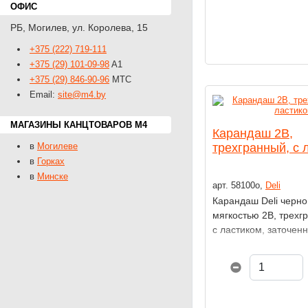
ОФИС
РБ
,
Могилев
,
ул. Королева, 15
+375 (222) 719-111
+375 (29) 101-09-98
A1
+375 (29) 846-90-96
MTС
Email:
site@m4.by
МАГАЗИНЫ КАНЦТОВАРОВ M4
Карандаш 2B,
в
Могилеве
трехгранный, с 
в
Горках
в
Минске
арт. 58100о,
Deli
Карандаш Deli черн
мягкостью 2В, трехг
с ластиком, заточен
предназначен для
художественных и г
работ.