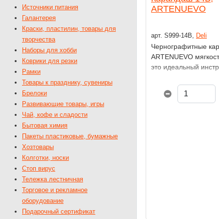
Источники питания
ARTENUEVO
Галантерея
Краски, пластилин, товары для
арт. S999-14В,
Deli
творчества
Чернографитные кар
Наборы для хобби
ARTENUEVO мягкос
Коврики для резки
это идеальный инст
Рамки
тех, кто ценит выраз
Товары к празднику, сувениры
линии и глубину тон
Брелоки
сверхмягкому грифе
Развивающие товары, игры
карандаши отлично 
Чай, кофе и сладости
для скетчинга, эскиз
Бытовая химия
и письма, позволяя 
Пакеты пластиковые, бумажные
насыщенные штрихи
Хозтовары
переходы.
Колготки, носки
Стоп вирус
Тележка лестничная
Торговое и рекламное
оборудование
Подарочный сертификат