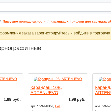
Пишущие принадлежности
Карандаши, грифели для карандаше
ормления заказа зарегистрируйтесь и войдите в торговую 
ернографитные
Карандаш 10В,
Каранд
ARTENUEVO
ARTEN
1.99 руб.
1.99 руб.
арт. S999-10Во,
Deli
арт. S999