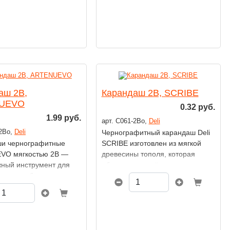
аш 2В,
Карандаш 2В, SCRIBE
UEVO
0.32 руб.
1.99 руб.
арт. C061-2Bo,
Deli
-2Вo,
Deli
Чернографитный карандаш Deli
и чернографитные
SCRIBE изготовлен из мягкой
VO мягкостью 2B —
древесины тополя, которая
жный инструмент для
обеспечивает лёгкость заточки.
х задач, будь то
Эргономичный шестигранный
 эскизы, живопись или
корпус с синим покрытием
Благодаря
и красным наконечником имеет
рованной мягкости
стильный внешний вид.
 они обеспечивают
Карандаш покрыт нетоксичной
ный штрих
краской, а суперпрочный