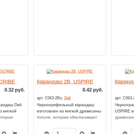
для предварительной разметки,
и комфор
скетчинга, технических чертежей
лишнего 
и рисования светлых участков.
SCRIBE
Карандаш 2В, USPIRE
Каранд
0.32 руб.
0.42 руб.
арт. C063-2Bo,
Deli
арт. C063
андаш Deli
Черногрифельный карандаш
Черногра
з мягкой
изготовлен из мягкой древесины
USPIRE и
оторая
тополя, которая обеспечивает
древесин
ь заточки.
лёгкость заточки и удобство
обеспечив
игранный
в использовании.
и удобств