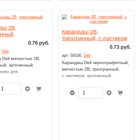
аш 2B,
Карандаш 2B,
анный
трехгранный, с ластиком
0.76 руб.
0.73 руб.
,
Deli
арт. 58100,
Deli
Deli мягкостью 2В,
Карандаш Deli чернографитный,
ный, заточенный,
мягкостью 2В, трехгранный,
ачен для
с ластиком, заточенный,
венных и графических
предназначен для
художественных и графических
работ.