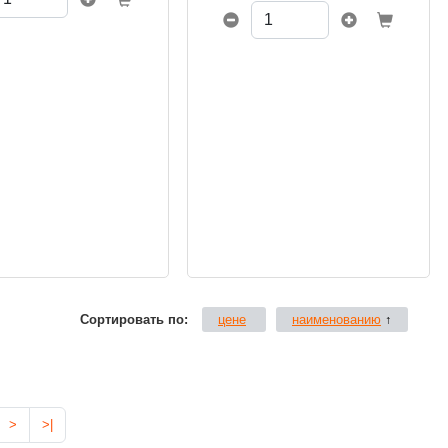
чный шестигранный
работ.
 чёрным покрытием
наконечником имеет
 внешний вид.
 покрыт нетоксичной
чный графитный
обеспечивает плавное
е и высокое качество
Сортировать по:
цене
наименованию
↑
>
>|