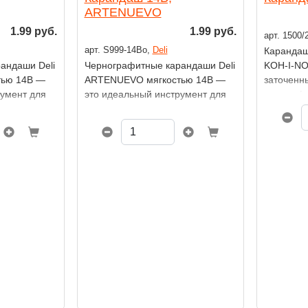
ARTENUEVO
1.99 руб.
1.99 руб.
арт. 1500/
арт. S999-14Во,
Deli
Карандаш
андаши Deli
Чернографитные карандаши Deli
KOH-I-NO
тью 14B —
ARTENUEVO мягкостью 14B —
заточенн
румент для
это идеальный инструмент для
из калиф
ительность
тех, кто ценит выразительность
соответс
а. Благодаря
линии и глубину тона. Благодаря
стандарта
лю,
сверхмягкому грифелю,
Предназн
подходят
карандаши отлично подходят
художест
ов, живописи
для скетчинга, эскизов, живописи
работ.
создавать
и письма, позволяя создавать
 и плавные
насыщенные штрихи и плавные
переходы.