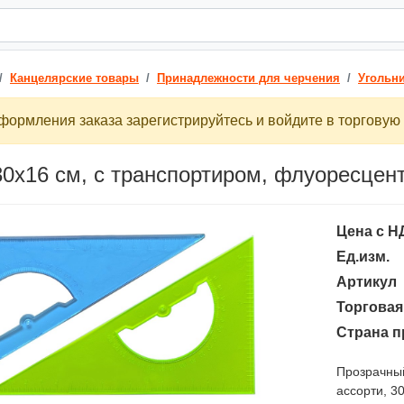
Канцелярские товары
Принадлежности для черчения
Угольн
ормления заказа зарегистрируйтесь и войдите в торговую 
30х16 см, с транспортиром, флуоресце
Цена с Н
Ед.изм.
Артикул
Торговая
Страна п
Прозрачный
ассорти, 3