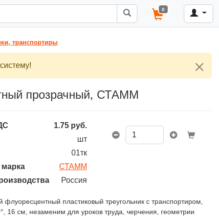
0
ики, транспортиры
систему!
нтный прозрачный, СТАММ
ДС
1.75
руб.
шт
01тк
 марка
СТАММ
роизводства
Россия
 флуоресцентный пластиковый треугольник с транспортиром,
0°, 16 см, незаменим для уроков труда, черчения, геометрии