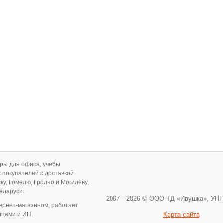
ары для офиса, учебы
х покупателей с доставкой
ску, Гомелю, Гродно и Могилеву,
Беларуси.
2007—2026 © ООО ТД «Ивушка»,
УНП
ернет-магазином, работает
ицами и ИП.
Карта сайта