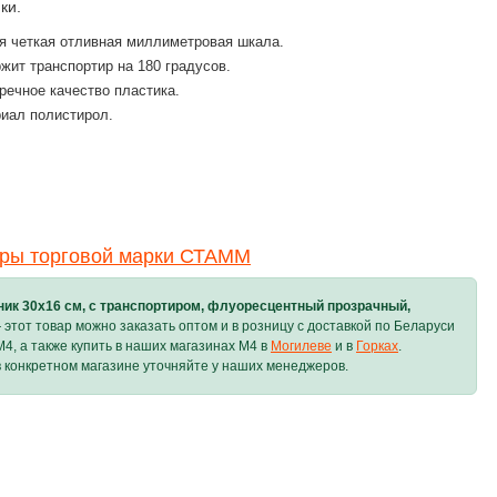
ки.
я четкая отливная миллиметровая шкала.
жит транспортир на 180 градусов.
речное качество пластика.
иал полистирол.
ары торговой марки СТАММ
ник 30х16 см, с транспортиром, флуоресцентный прозрачный,
этот товар можно заказать оптом и в розницу с доставкой по Беларуси
M4, а также купить в наших магазинах M4 в
Могилеве
и в
Горках
.
 конкретном магазине уточняйте у наших менеджеров.