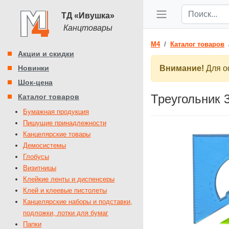
ТД «Ивушка»
Канцтовары
M4
Каталог товаров
Акции и скидки
Новинки
Внимание!
Для оф
Шок-цена
Треугольник 
Каталог товаров
Бумажная продукция
Пишущие принадлежности
Канцелярские товары
Демосистемы
Глобусы
Визитницы
Клейкие ленты и диспенсеры
Клей и клеевые пистолеты
Канцелярские наборы и подставки,
подложки, лотки для бумаг
Папки