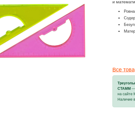
и математи
Ровна
Содер
Безуп
Матер
Все тов
Треуголь
СТАММ
— 
на сайте 
Наличие в