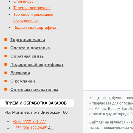
Стоп вирус
Тележка лестничная
Торговое и рекламное
оборудование
Подарочный сертификат
Торговые марки
Оплата и доставка
Обратная связь
Подарочный сертификат
Вакансии
О компании
Оптовым покупателям
Канцтовары, бумага, тов
ПРИЕМ И ОБРАБОТКА ЗАКАЗОВ
и творчества для оптовы
по Минску, Бресту, Витеб
РБ
,
Могилев
,
пр-т Витебский, 60
а также в другие города 
+375 (222) 781-777
Cайт M4 не является инт
только с юридическими л
+375 (29) 122-24-85
A1