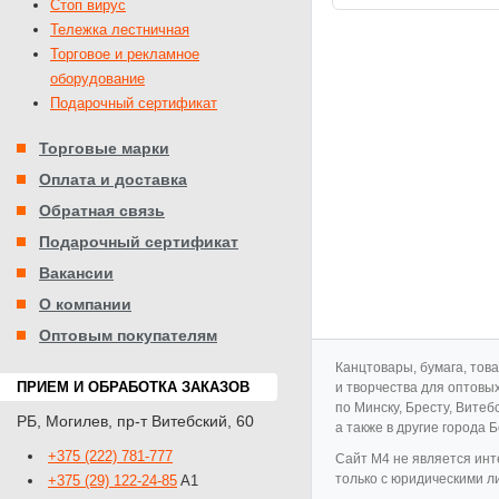
Стоп вирус
Тележка лестничная
Торговое и рекламное
оборудование
Подарочный сертификат
Торговые марки
Оплата и доставка
Обратная связь
Подарочный сертификат
Вакансии
О компании
Оптовым покупателям
Канцтовары, бумага, тов
ПРИЕМ И ОБРАБОТКА ЗАКАЗОВ
и творчества для оптовы
по Минску, Бресту, Витеб
РБ
,
Могилев
,
пр-т Витебский, 60
а также в другие города 
+375 (222) 781-777
Cайт M4 не является инт
только с юридическими л
+375 (29) 122-24-85
A1