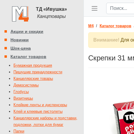
ТД «Ивушка»
Канцтовары
M4
Каталог товаров
Акции и скидки
Новинки
Внимание!
Для оф
Шок-цена
Скрепки 31 м
Каталог товаров
Бумажная продукция
Пишущие принадлежности
Канцелярские товары
Демосистемы
Глобусы
Визитницы
Клейкие ленты и диспенсеры
Клей и клеевые пистолеты
Канцелярские наборы и подставки,
подложки, лотки для бумаг
Папки