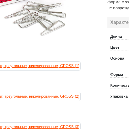
форме с за
не поврежд
Характе
Длина
Цвет
Основа
Форма
Количеств
Упаковка