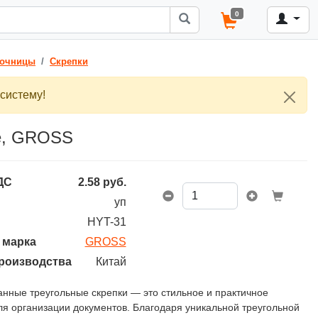
0
почницы
Скрепки
систему!
ые, GROSS
ДС
2.58
руб.
уп
HYT-31
 марка
GROSS
роизводства
Китай
нные треугольные скрепки — это стильное и практичное
я организации документов. Благодаря уникальной треугольной