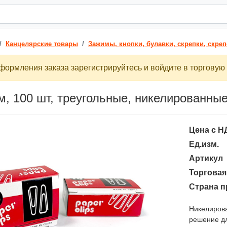
Канцелярские товары
Зажимы, кнопки, булавки, скрепки, скре
ормления заказа зарегистрируйтесь и войдите в торговую 
м, 100 шт, треугольные, никелированн
Цена с Н
Ед.изм.
Артикул
Торговая
Страна п
Никелирова
решение дл