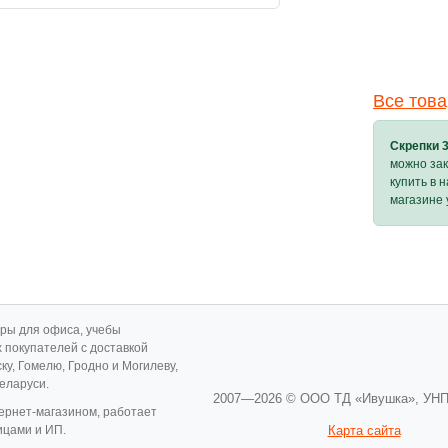
Все тов
Скрепки 
можно зак
купить в 
магазине 
ары для офиса, учебы
х покупателей с доставкой
ску, Гомелю, Гродно и Могилеву,
Беларуси.
2007—2026 © ООО ТД «Ивушка»,
УНП
ернет-магазином, работает
ицами и ИП.
Карта сайта