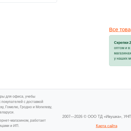
Все тов
Скрепки 
оптом и в
магазина
у наших 
ары для офиса, учебы
х покупателей с доставкой
ску, Гомелю, Гродно и Могилеву,
Беларуси.
2007—2026 © ООО ТД «Ивушка»,
УНП
ернет-магазином, работает
ицами и ИП.
Карта сайта