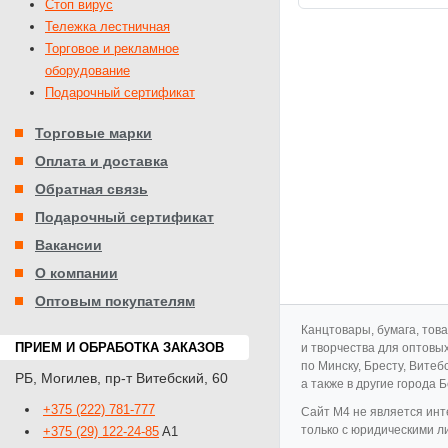
Стоп вирус
Тележка лестничная
Торговое и рекламное
оборудование
Подарочный сертификат
Торговые марки
Оплата и доставка
Обратная связь
Подарочный сертификат
Вакансии
О компании
Оптовым покупателям
Канцтовары, бумага, тов
ПРИЕМ И ОБРАБОТКА ЗАКАЗОВ
и творчества для оптовы
по Минску, Бресту, Витеб
РБ
,
Могилев
,
пр-т Витебский, 60
а также в другие города 
+375 (222) 781-777
Cайт M4 не является инт
только с юридическими л
+375 (29) 122-24-85
A1