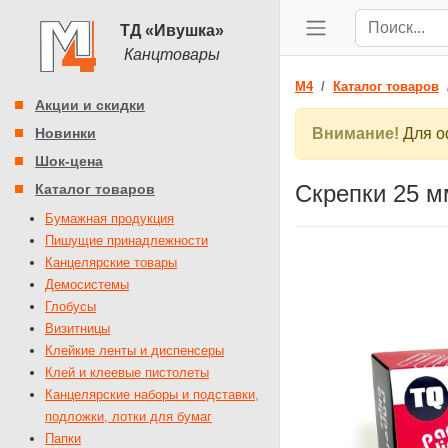
ТД «Ивушка»
Канцтовары
M4
Каталог товаров
Акции и скидки
Новинки
Внимание!
Для оф
Шок-цена
Скрепки 25 м
Каталог товаров
Бумажная продукция
Пишущие принадлежности
Канцелярские товары
Демосистемы
Глобусы
Визитницы
Клейкие ленты и диспенсеры
Клей и клеевые пистолеты
Канцелярские наборы и подставки,
подложки, лотки для бумаг
Папки