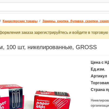
Канцелярские товары
Зажимы, кнопки, булавки, скрепки, скре
ормления заказа зарегистрируйтесь и войдите в торговую 
м, 100 шт, никелированные, GROSS
Цена с Н
Ед.изм.
Артикул
Торговая
Страна п
Никелирова
организаци