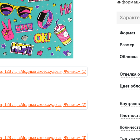
информаци
Характе
Формат
Размер
Обложка
Отделка 
Цвет обл
Внутренн
Плотност
Количест
Тип креп