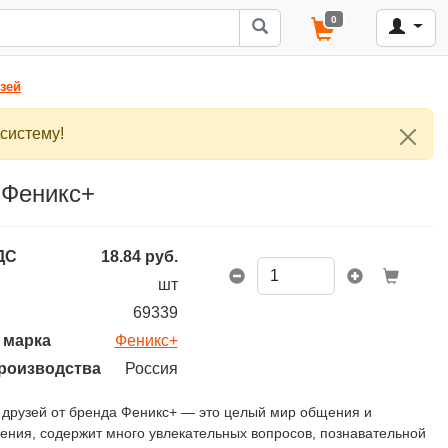
0
зей
систему!
 Феникс+
ДС
18.84
руб.
шт
69339
 марка
Феникс+
роизводства
Россия
 друзей от бренда Феникс+ — это целый мир общения и
ния, содержит много увлекательных вопросов, познавательной