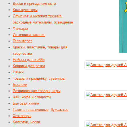
Доски и принадлежности
Калькуляторы
Офисная и бытовая техника,
расходные материалы, освещение
Фильтры
Источники питания
Галантерея
Краски, пластилин, товары для
творчества
Наборы для хобби
Коврики для резки
Рамки
Товары к празднику, сувениры
Брелоки
Развивающие товары, игры
Чай, кофе и сладости
Бытовая химия
Пакеты пластиковые, бумажные
Хозтовары
Колготки, носки