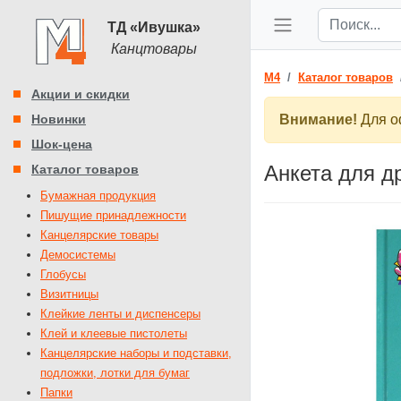
ТД «Ивушка»
Канцтовары
M4
Каталог товаров
Акции и скидки
Новинки
Внимание!
Для оф
Шок-цена
Анкета для д
Каталог товаров
Бумажная продукция
Пишущие принадлежности
Канцелярские товары
Демосистемы
Глобусы
Визитницы
Клейкие ленты и диспенсеры
Клей и клеевые пистолеты
Канцелярские наборы и подставки,
подложки, лотки для бумаг
Папки