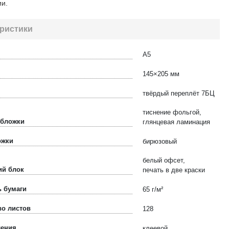
и.
ристики
А5
145×205 мм
твёрдый переплёт 7БЦ
тиснение фольгой,
обложки
глянцевая ламинация
ожки
бирюзовый
белый офсет,
ий блок
печать в две краски
ь бумаги
65 г/м²
во листов
128
ления
клеевой