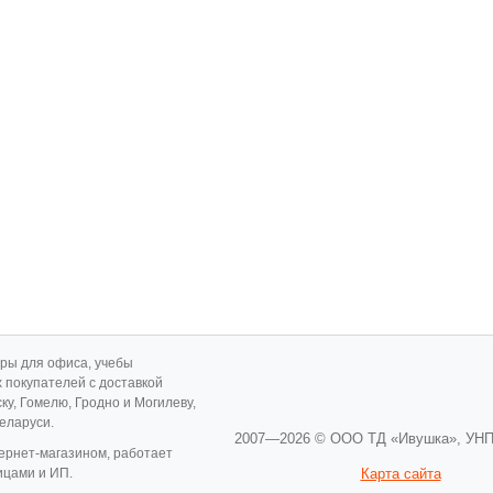
ары для офиса, учебы
х покупателей с доставкой
ску, Гомелю, Гродно и Могилеву,
Беларуси.
2007—2026 © ООО ТД «Ивушка»,
УНП
ернет-магазином, работает
ицами и ИП.
Карта сайта