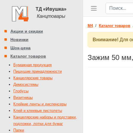
ТД «Ивушка»
Канцтовары
M4
Каталог товаров
Акции и скидки
Новинки
Внимание!
Для оф
Шок-цена
Зажим 50 мм,
Каталог товаров
Бумажная продукция
Пишущие принадлежности
Канцелярские товары
Демосистемы
Глобусы
Визитницы
Клейкие ленты и диспенсеры
Клей и клеевые пистолеты
Канцелярские наборы и подставки,
подложки, лотки для бумаг
Папки