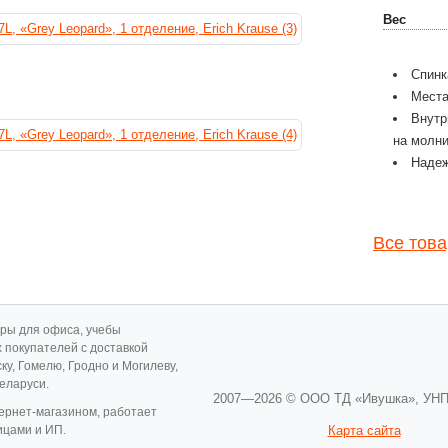
Вес
Спинк
Места
Внутр
на молни
Надеж
Все това
ары для офиса, учебы
х покупателей с доставкой
ску, Гомелю, Гродно и Могилеву,
Беларуси.
2007—2026 © ООО ТД «Ивушка»,
УНП
ернет-магазином, работает
ицами и ИП.
Карта сайта