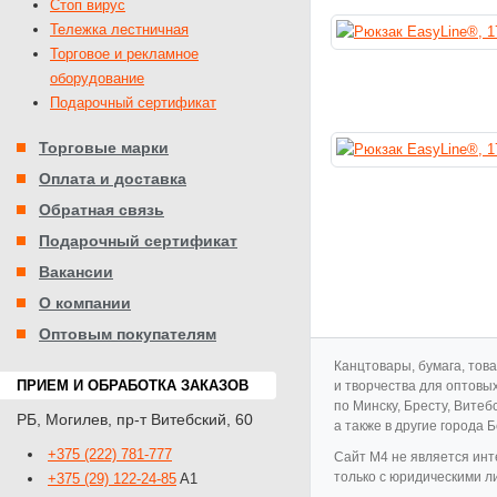
Стоп вирус
Тележка лестничная
Торговое и рекламное
оборудование
Подарочный сертификат
Торговые марки
Оплата и доставка
Обратная связь
Подарочный сертификат
Вакансии
О компании
Оптовым покупателям
Канцтовары, бумага, тов
ПРИЕМ И ОБРАБОТКА ЗАКАЗОВ
и творчества для оптовы
по Минску, Бресту, Витеб
РБ
,
Могилев
,
пр-т Витебский, 60
а также в другие города 
+375 (222) 781-777
Cайт M4 не является инт
только с юридическими л
+375 (29) 122-24-85
A1