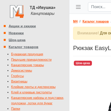
ТД «Ивушка»
Канцтовары
M4
Каталог товаров
Акции и скидки
Новинки
Внимание!
Для оф
Шок-цена
Рюкзак EasyLi
Каталог товаров
Бумажная продукция
Пишущие принадлежности
Шок-цена
Канцелярские товары
Демосистемы
Глобусы
Визитницы
Клейкие ленты и диспенсеры
Клей и клеевые пистолеты
Канцелярские наборы и подставки,
подложки, лотки для бумаг
Папки