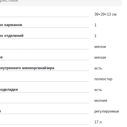
ристики
39×29×13 см
во карманов
1
во отделений
1
мягкое
ки
мягкая
внутреннего миниорганайзера
есть
полиэстер
подкладки
есть
молния
к
регулируемые
17 л