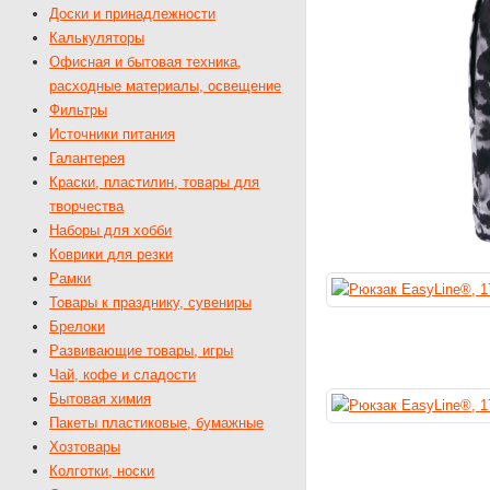
Доски и принадлежности
Калькуляторы
Офисная и бытовая техника,
расходные материалы, освещение
Фильтры
Источники питания
Галантерея
Краски, пластилин, товары для
творчества
Наборы для хобби
Коврики для резки
Рамки
Товары к празднику, сувениры
Брелоки
Развивающие товары, игры
Чай, кофе и сладости
Бытовая химия
Пакеты пластиковые, бумажные
Хозтовары
Колготки, носки