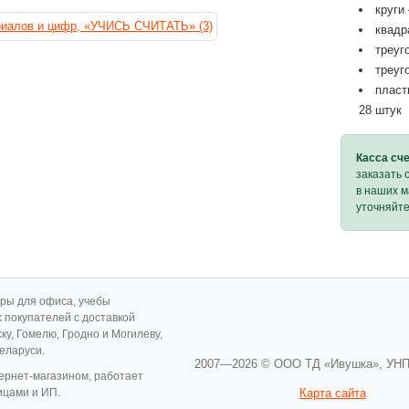
круги
квадр
треуг
треуг
пласт
28 штук
Касса сч
заказать 
в наших м
уточняйте
ары для офиса, учебы
х покупателей с доставкой
ску, Гомелю, Гродно и Могилеву,
Беларуси.
2007—2026 © ООО ТД «Ивушка»,
УНП
ернет-магазином, работает
ицами и ИП.
Карта сайта