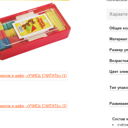
Характе
Общее ко
Материал
Размер у
Возрастна
Цвет эле
Тип упак
Развивае
Состав 
счётн