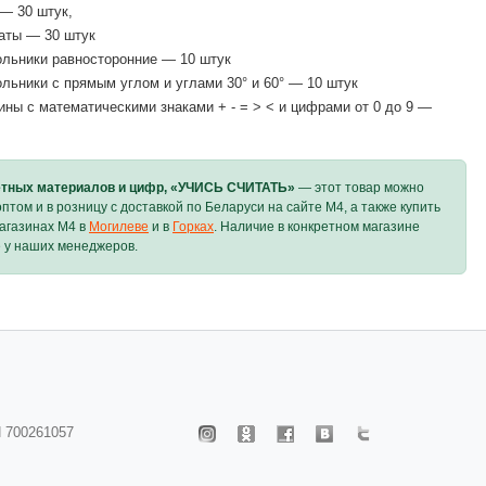
 — 30 штук,
аты — 30 штук
ольники равносторонние — 10 штук
ольники с прямым углом и углами 30° и 60° — 10 штук
ины с математическими знаками + - = > < и цифрами от 0 до 9 —
етных материалов и цифр, «УЧИСЬ СЧИТАТЬ»
— этот товар можно
оптом и в розницу с доставкой по Беларуси на сайте M4, а также купить
агазинах M4 в
Могилеве
и в
Горках
. Наличие в конкретном магазине
 у наших менеджеров.
 700261057