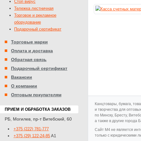
Стоп вирус
Тележка лестничная
Торговое и рекламное
оборудование
Подарочный сертификат
Торговые марки
Оплата и доставка
Обратная связь
Подарочный сертификат
Вакансии
О компании
Оптовым покупателям
Канцтовары, бумага, тов
ПРИЕМ И ОБРАБОТКА ЗАКАЗОВ
и творчества для оптовы
по Минску, Бресту, Витеб
РБ
,
Могилев
,
пр-т Витебский, 60
а также в другие города 
+375 (222) 781-777
Cайт M4 не является инт
только с юридическими л
+375 (29) 122-24-85
A1