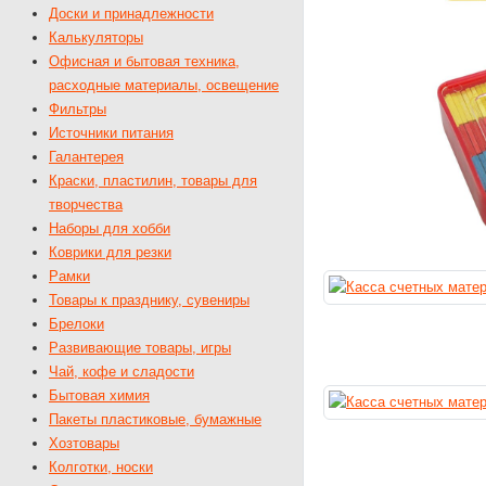
Доски и принадлежности
Калькуляторы
Офисная и бытовая техника,
расходные материалы, освещение
Фильтры
Источники питания
Галантерея
Краски, пластилин, товары для
творчества
Наборы для хобби
Коврики для резки
Рамки
Товары к празднику, сувениры
Брелоки
Развивающие товары, игры
Чай, кофе и сладости
Бытовая химия
Пакеты пластиковые, бумажные
Хозтовары
Колготки, носки