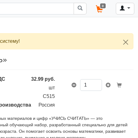
0
систему!
Ь»
ДС
32.99
руб.
шт
С515
роизводства
Россия
тных материалов и цифр «УЧИСЬ СЧИТАТЬ» — это
ьный обучающий набор, разработанный специально для детей
озраста. Он помогает освоить основы математики, развивает
 мышление, внимание и мелкую моторику.