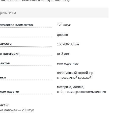
ристики
личество элементов
128 штук
дерево
паковки
160×80×30 мм
я категория
от 3 лет
ментов
многоцветные
пластиковый контейнер
овки
с прозрачной крышкой
моторика, логика,
мые навыки
счёт, геометрическое
мышление
кассы:
ые палочки — 20 штук