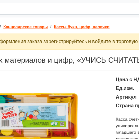
Канцелярские товары
Кассы букв, цифр, палочки
ормления заказа зарегистрируйтесь и войдите в торговую 
ых материалов и цифр, «УЧИСЬ СЧИТАТ
Цена с Н
Ед.изм.
Артикул
Страна п
Касса сче
универсал
младшего в
логическое