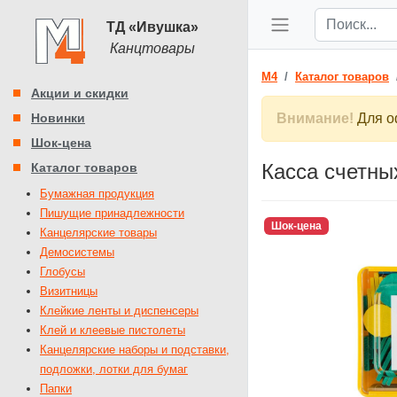
ТД «Ивушка»
Канцтовары
M4
Каталог товаров
Акции и скидки
Новинки
Внимание!
Для оф
Шок-цена
Касса счетн
Каталог товаров
Бумажная продукция
Пишущие принадлежности
Шок-цена
Канцелярские товары
Демосистемы
Глобусы
Визитницы
Клейкие ленты и диспенсеры
Клей и клеевые пистолеты
Канцелярские наборы и подставки,
подложки, лотки для бумаг
Папки