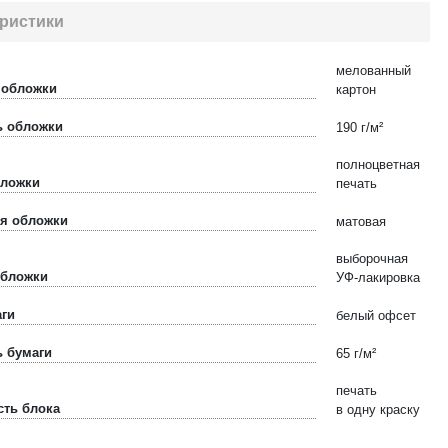
ристики
мелованный
 обложки
картон
ь обложки
190 г/м²
полноцветная
бложки
печать
я обложки
матовая
выборочная
обложки
УФ-лакировка
аги
белый офсет
ь бумаги
65 г/м²
печать
сть блока
в одну краску