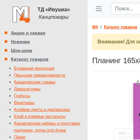
ТД «Ивушка»
Канцтовары
M4
Каталог товаров
Акции и скидки
Новинки
Внимание!
Для оф
Шок-цена
Планинг 165х
Каталог товаров
Бумажная продукция
Пишущие принадлежности
Канцелярские товары
Демосистемы
Глобусы
Визитницы
Клейкие ленты и диспенсеры
Клей и клеевые пистолеты
Канцелярские наборы и подставки,
подложки, лотки для бумаг
Папки