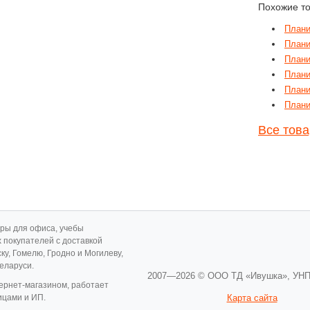
Похожие т
Плани
Плани
Плани
Плани
Плани
Плани
Все това
ары для офиса, учебы
х покупателей с доставкой
ску, Гомелю, Гродно и Могилеву,
Беларуси.
2007—2026 © ООО ТД «Ивушка»,
УНП
ернет-магазином, работает
ицами и ИП.
Карта сайта