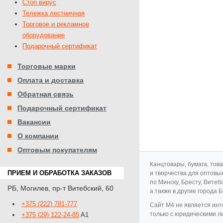
Стоп вирус
Тележка лестничная
Торговое и рекламное
оборудование
Подарочный сертификат
Торговые марки
Оплата и доставка
Обратная связь
Подарочный сертификат
Вакансии
О компании
Оптовым покупателям
Канцтовары, бумага, тов
ПРИЕМ И ОБРАБОТКА ЗАКАЗОВ
и творчества для оптовы
по Минску, Бресту, Витеб
РБ
,
Могилев
,
пр-т Витебский, 60
а также в другие города 
+375 (222) 781-777
Cайт M4 не является инт
только с юридическими л
+375 (29) 122-24-85
A1