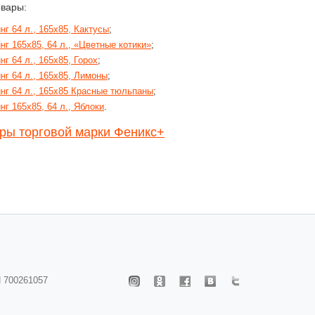
овары:
нг 64 л., 165х85, Кактусы
;
нг 165х85, 64 л., «Цветные котики»
;
нг 64 л., 165х85, Горох
;
нг 64 л., 165х85, Лимоны
;
нг 64 л., 165х85 Красные тюльпаны
;
нг 165х85, 64 л., Яблоки
.
ры торговой марки Феникс+
 700261057