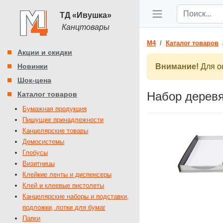
ТД «Ивушка»
Канцтовары
M4
Каталог товаров
Акции и скидки
Новинки
Внимание!
Для оф
Шок-цена
Набор деревя
Каталог товаров
Бумажная продукция
Пишущие принадлежности
Канцелярские товары
Демосистемы
Глобусы
Визитницы
Клейкие ленты и диспенсеры
Клей и клеевые пистолеты
Канцелярские наборы и подставки,
подложки, лотки для бумаг
Папки