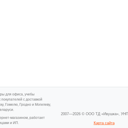
ары для офиса, учебы
х покупателей с доставкой
ску, Гомелю, Гродно и Могилеву,
Беларуси.
2007—2026 © ООО ТД «Ивушка»,
УНП
ернет-магазином, работает
ицами и ИП.
Карта сайта