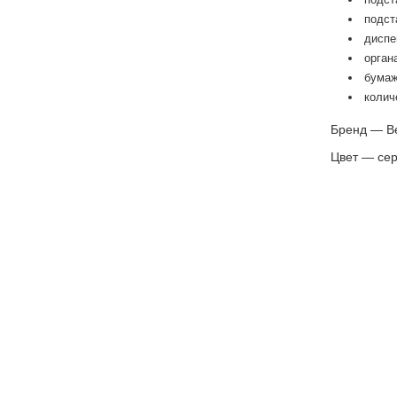
подст
диспе
орган
бумаж
колич
Бренд — Be
Цвет — сер