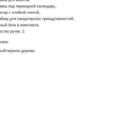
авка под перекидной календарь,
нсер с клейкой лентой,
айзер для канцелярских принадлежностей,
ный блок в комплекте,
ество ручек: 2.
star.
ый/черное дерево.