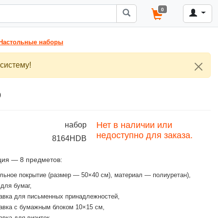
0
Настольные наборы
систему!
о
Нет в наличии или
набор
недоступно для заказа.
8164HDВ
ция — 8 предметов:
льное покрытие (размер — 50×40 см), материал — полиуретан),
 для бумаг,
авка для письменных принадлежностей,
авка с бумажным блоком 10×15 см,
авка для визиток,