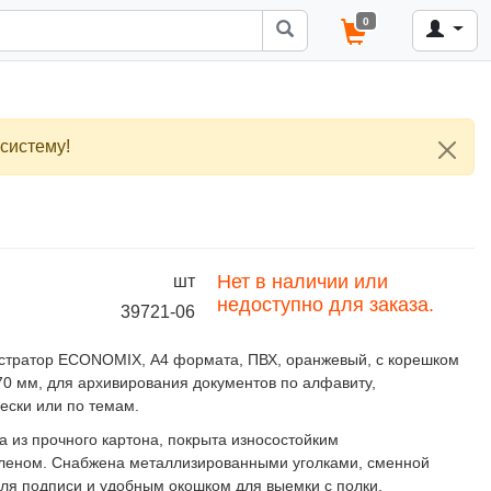
0
систему!
Нет в наличии или
шт
недоступно для заказа.
39721-06
стратор ECONOMIX, А4 формата, ПВХ, оранжевый, с корешком
0 мм, для архивирования документов по алфавиту,
ески или по темам.
а из прочного картона, покрыта износостойким
леном. Снабжена металлизированными уголками, сменной
для подписи и удобным окошком для выемки с полки.