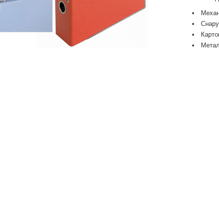
Механ
Снару
Карто
Метал