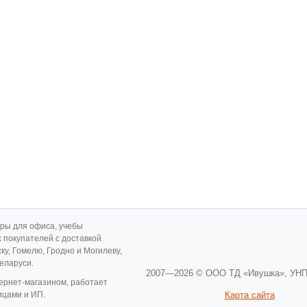
ары для офиса, учебы
х покупателей с доставкой
ску, Гомелю, Гродно и Могилеву,
Беларуси.
2007—2026 © ООО ТД «Ивушка»,
УНП
ернет-магазином, работает
ицами и ИП.
Карта сайта