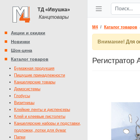
ТД «Ивушка»
Канцтовары
M4
Каталог товаров
Акции и скидки
Новинки
Внимание!
Для оф
Шок-цена
Регистратор 
Каталог товаров
Бумажная продукция
Пишущие принадлежности
Канцелярские товары
Демосистемы
Глобусы
Визитницы
Клейкие ленты и диспенсеры
Клей и клеевые пистолеты
Канцелярские наборы и подставки,
подложки, лотки для бумаг
Папки