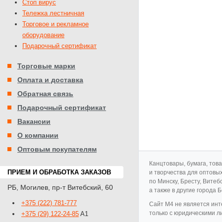
Стоп вирус
Тележка лестничная
Торговое и рекламное
оборудование
Подарочный сертификат
Торговые марки
Оплата и доставка
Обратная связь
Подарочный сертификат
Вакансии
О компании
Оптовым покупателям
Канцтовары, бумага, тов
ПРИЕМ И ОБРАБОТКА ЗАКАЗОВ
и творчества для оптовы
по Минску, Бресту, Витеб
РБ
,
Могилев
,
пр-т Витебский, 60
а также в другие города 
+375 (222) 781-777
Cайт M4 не является инт
только с юридическими л
+375 (29) 122-24-85
A1