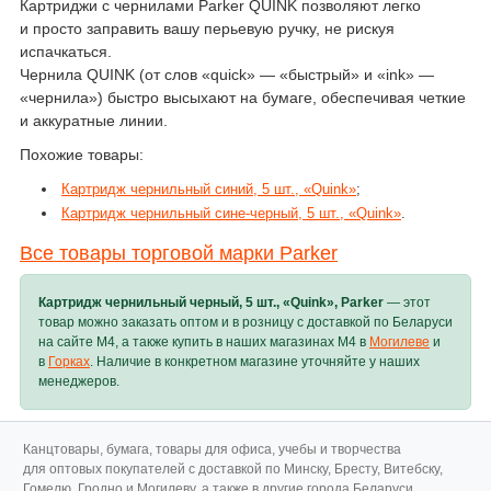
Картриджи с чернилами Parker QUINK позволяют легко
и просто заправить вашу перьевую ручку, не рискуя
испачкаться.
Чернила QUINK (от слов «quick» — «быстрый» и «ink» —
«чернила») быстро высыхают на бумаге, обеспечивая четкие
и аккуратные линии.
Похожие товары:
Картридж чернильный синий, 5 шт., «Quink»
;
Картридж чернильный сине-черный, 5 шт., «Quink»
.
Все товары торговой марки Parker
Картридж чернильный черный, 5 шт., «Quink», Parker
— этот
товар можно заказать оптом и в розницу с доставкой по Беларуси
на сайте M4, а также купить в наших магазинах M4 в
Могилеве
и
в
Горках
. Наличие в конкретном магазине уточняйте у наших
менеджеров.
Канцтовары, бумага, товары для офиса, учебы и творчества
для оптовых покупателей с доставкой по Минску, Бресту, Витебску,
Гомелю, Гродно и Могилеву, а также в другие города Беларуси.