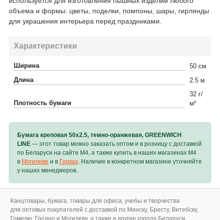
используется для изготовления пышных изделий любого
объема и формы: цветы, поделки, помпоны, шары, гирлянды
для украшения интерьера перед праздниками.
Характеристики
Ширина
50 см
Длина
2.5 м
32 г/
Плотность бумаги
м²
Бумага креповая 50х2.5, темно-оранжевая, GREENWICH
LINE
— этот товар можно заказать оптом и в розницу с доставкой
по Беларуси на сайте M4, а также купить в наших магазинах M4
в
Могилеве
и в
Горках
. Наличие в конкретном магазине уточняйте
у наших менеджеров.
Канцтовары, бумага, товары для офиса, учебы и творчества
для оптовых покупателей с доставкой по Минску, Бресту, Витебску,
Гомелю, Гродно и Могилеву, а также в другие города Беларуси.