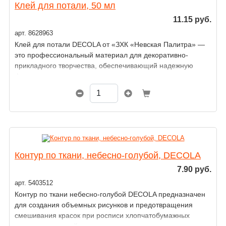
Клей для потали, 50 мл
11.15 руб.
арт. 8628963
Клей для потали DECOLA от «ЗХК «Невская Палитра» —
это профессиональный материал для декоративно-
прикладного творчества, обеспечивающий надежную
фиксацию металлических листов.
Клей на водной основе применяется для нанесения
потали и сусального золота. Он образует прочное,
прозрачное покрытие, которое не желтеет со временем
и надежно удерживает декоративный слой.
Контур по ткани, небесно-голубой, DECOLA
7.90 руб.
арт. 5403512
Контур по ткани небесно-голубой DECOLA предназначен
для создания объемных рисунков и предотвращения
смешивания красок при росписи хлопчатобумажных