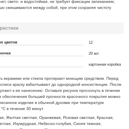
нет, свето- и водостойкая, не требует фиксации запеканием,
шо смешиваются между собой, при этом сохраняя чистоту
ристики
во цветов
12
ночки
20 мл
картонная коробка
ь керамики или стекла протирают моющим средством. Перед
списи краску взбалтывают до однородной консистенции. После
тупают к ее нанесению. Оставьте рисунок просохнуть в течение
ля обеспечения большей прочности красочного покрытия можно
писанное изделие в обычной духовке при температуре
 °С в течение 30 минут.
ая, Желтая светлая, Оранжевая, Розовая светлая, Красная,
етлая, Изумрудная, Небесно-голубая, Синяя темная,