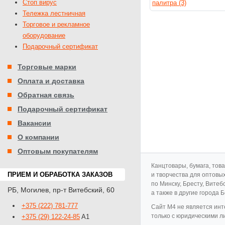
Стоп вирус
Тележка лестничная
Торговое и рекламное
оборудование
Подарочный сертификат
Торговые марки
Оплата и доставка
Обратная связь
Подарочный сертификат
Вакансии
О компании
Оптовым покупателям
Канцтовары, бумага, тов
ПРИЕМ И ОБРАБОТКА ЗАКАЗОВ
и творчества для оптовы
по Минску, Бресту, Витеб
РБ
,
Могилев
,
пр-т Витебский, 60
а также в другие города 
+375 (222) 781-777
Cайт M4 не является инт
только с юридическими л
+375 (29) 122-24-85
A1