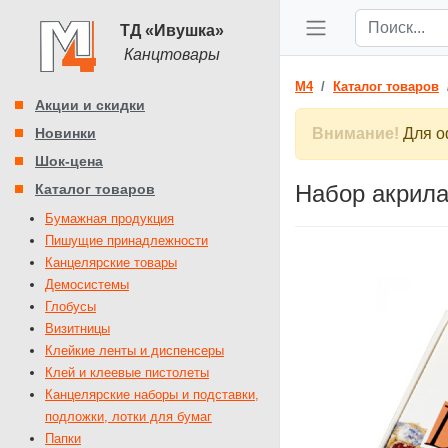
ТД «Ивушка»
Канцтовары
M4
Каталог товаров
Акции и скидки
Новинки
Внимание!
Для оф
Шок-цена
Набор акрила
Каталог товаров
Бумажная продукция
Пишущие принадлежности
Канцелярские товары
Демосистемы
Глобусы
Визитницы
Клейкие ленты и диспенсеры
Клей и клеевые пистолеты
Канцелярские наборы и подставки,
подложки, лотки для бумаг
Папки