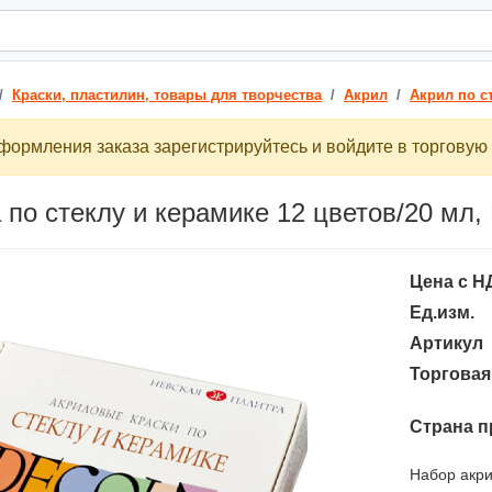
Краски, пластилин, товары для творчества
Акрил
Акрил по с
ормления заказа зарегистрируйтесь и войдите в торговую 
 по стеклу и керамике 12 цветов/20 мл
Цена с Н
Ед.изм.
Артикул
Торговая
Страна п
Набор акри