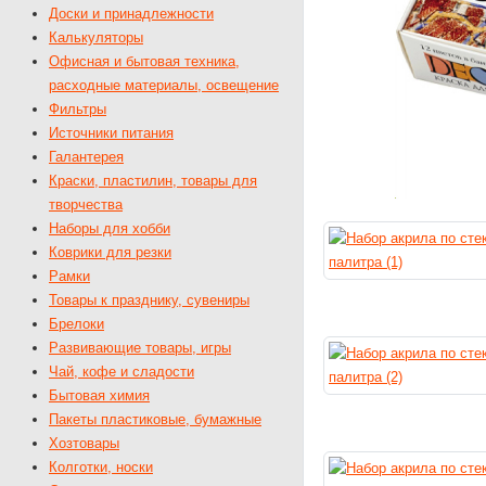
Доски и принадлежности
Калькуляторы
Офисная и бытовая техника,
расходные материалы, освещение
Фильтры
Источники питания
Галантерея
Краски, пластилин, товары для
творчества
Наборы для хобби
Коврики для резки
Рамки
Товары к празднику, сувениры
Брелоки
Развивающие товары, игры
Чай, кофе и сладости
Бытовая химия
Пакеты пластиковые, бумажные
Хозтовары
Колготки, носки