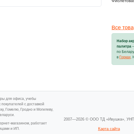
Фиолетовая
Все това
Набор акр
палитра
—
по Белару
в
Горках
.
ары для офиса, учебы
х покупателей с доставкой
ску, Гомелю, Гродно и Могилеву,
Беларуси.
2007—2026 © ООО ТД «Ивушка»,
УНП
ернет-магазином, работает
ицами и ИП.
Карта сайта