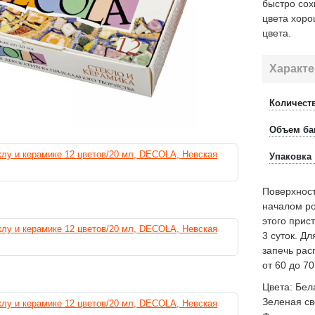
быстро сох
цвета хоро
цвета.
Характе
Количест
Объем ба
Упаковка
Поверхност
началом ро
этого прис
3 суток. Д
запечь рас
от 60 до 70
Цвета: Бел
Зеленая св