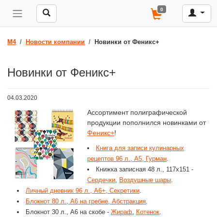
0
M4
Новости компании
Новинки от Феникс+
Новинки от Феникс+
04.03.2020
Ассортимент полиграфической
продукции пополнился новинками от
Феникс+
!
Книга для записи кулинарных
рецептов 96 л., А5, Гурман
.
Книжка записная 48 л., 117x151 -
Сердечки
,
Воздушные шары
.
Личный дневник 96 л., А6+, Секретики
.
Блокнот 80 л., А6 на гребне, Абстракция
.
Блокнот 30 л., А6 на скобе -
Жираф
,
Котенок
.