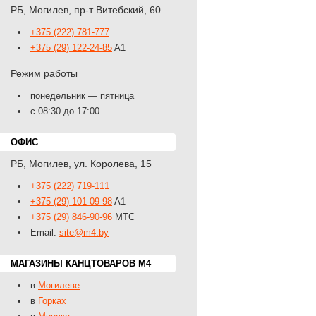
РБ
,
Могилев
,
пр-т Витебский, 60
+375 (222) 781-777
+375 (29) 122-24-85
A1
Режим работы
понедельник — пятница
с 08:30 до 17:00
ОФИС
РБ
,
Могилев
,
ул. Королева, 15
+375 (222) 719-111
+375 (29) 101-09-98
A1
+375 (29) 846-90-96
MTС
Email:
site@m4.by
МАГАЗИНЫ КАНЦТОВАРОВ M4
в
Могилеве
в
Горках