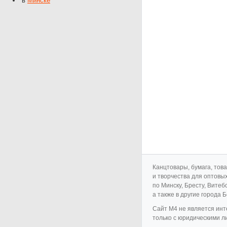
в
Минске
Канцтовары, бумага, тов
и творчества для оптовы
по Минску, Бресту, Витеб
а также в другие города 
Cайт M4 не является инт
только с юридическими л