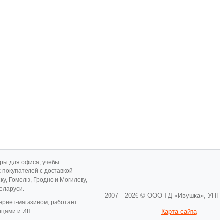
ары для офиса, учебы
х покупателей с доставкой
ску, Гомелю, Гродно и Могилеву,
Беларуси.
2007—2026 © ООО ТД «Ивушка»,
УНП
ернет-магазином, работает
ицами и ИП.
Карта сайта