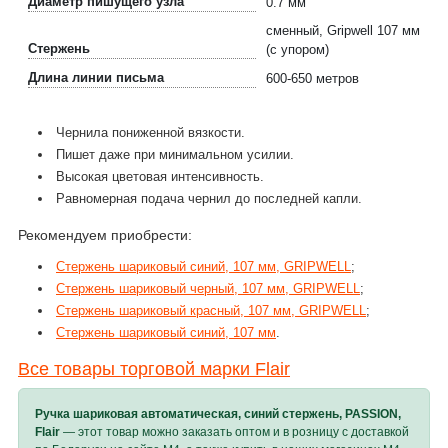
Диаметр пишущего узла
0.7 мм
сменный, Gripwell 107 мм
Стержень
(с упором)
Длина линии письма
600-650 метров
Чернила пониженной вязкости.
Пишет даже при минимальном усилии.
Высокая цветовая интенсивность.
Равномерная подача чернил до последней капли.
Рекомендуем приобрести:
Стержень шариковый синий, 107 мм, GRIPWELL
;
Стержень шариковый черный, 107 мм, GRIPWELL
;
Стержень шариковый красный, 107 мм, GRIPWELL
;
Стержень шариковый синий, 107 мм
.
Все товары торговой марки Flair
Ручка шариковая автоматическая, синий стержень, PASSION,
Flair
— этот товар можно заказать оптом и в розницу с доставкой