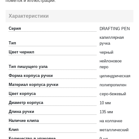
пометок и иллюстраций.
Характеристики
Серия
DRAFTING PEN
капиллярная
Тип
ручка
Цвет чернил
черный
нейлоновое
Тип пишущего узла
перо
Форма корпуса ручки
цилиндрическая
Материал корпуса ручки
полипропилен
Цвет корпуса
серо-бежевый
Диаметр корпуса
10 мм
Длина ручки
135 мм
Наличие клипа
на колпачке
Клип
металлический
Количество в упаковке
9 шт