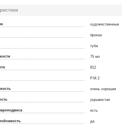
ристики
ие
художественные
бронза
туба
кости
75 мл
ета
812
P.M.2
йкость
очень хорошая
ость
укрывистая
европодвеса
есть
тойчивость
да