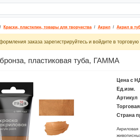
Краски, пластилин, товары для творчества
Акрил
Акрил в ту
ормления заказа зарегистрируйтесь и войдите в торговую 
 бронза, пластиковая туба, ГАММА
Цена с Н
Ед.изм.
Артикул
Торговая
Страна п
Акриловая 
живописных