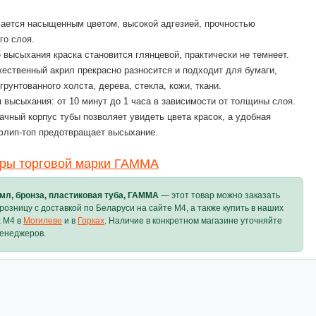
ается насыщенным цветом, высокой адгезией, прочностью
го слоя.
 высыхания краска становится глянцевой, практически не темнеет.
ественный акрил прекрасно разносится и подходит для бумаги,
 грунтованного холста, дерева, стекла, кожи, ткани.
 высыхания: от 10 минут до 1 часа в зависимости от толщины слоя.
ачный корпус тубы позволяет увидеть цвета красок, а удобная
флип-топ предотвращает высыхание.
ары торговой марки ГАММА
мл, бронза, пластиковая туба, ГАММА
— этот товар можно заказать
 розницу с доставкой по Беларуси на сайте M4, а также купить в наших
х M4 в
Могилеве
и в
Горках
. Наличие в конкретном магазине уточняйте
менеджеров.