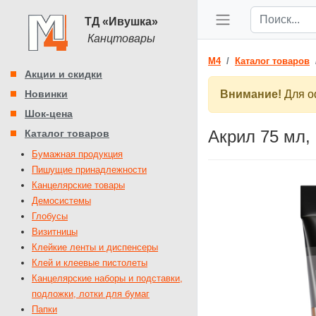
ТД «Ивушка»
Канцтовары
M4
Каталог товаров
Акции и скидки
Новинки
Внимание!
Для оф
Шок-цена
Акрил 75 мл,
Каталог товаров
Бумажная продукция
Пишущие принадлежности
Канцелярские товары
Демосистемы
Глобусы
Визитницы
Клейкие ленты и диспенсеры
Клей и клеевые пистолеты
Канцелярские наборы и подставки,
подложки, лотки для бумаг
Папки