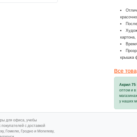
Отлич
красочно
После
Худож
картона,
Время
Прозр
крышка 
Все тов
Акрил 75 
оптом и в
магазина
у наших 
ары для офиса, учебы
х покупателей с доставкой
ску, Гомелю, Гродно и Могилеву,
Беларуси.