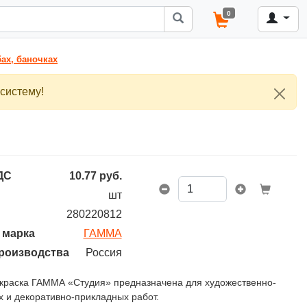
0
бах, баночках
систему!
ДС
10.77
руб.
шт
280220812
 марка
ГАММА
роизводства
Россия
краска ГАММА «Студия» предназначена для художественно-
 и декоративно-прикладных работ.