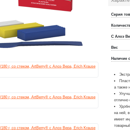
Характе
Серия то
Количест
С Алоэ В
Вес
Наличие с
Экстр
Пласт
а также 
Улучш
отлично 
Удобн
на ней, 
имеет ин
товарный