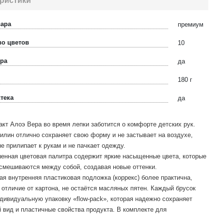
ристики
вара
премиум
во цветов
10
ера
да
180 г
тека
да
акт Алоэ Вера во время лепки заботится о комфорте детских рук.
илин отлично сохраняет свою форму и не застывает на воздухе,
не прилипает к рукам и не пачкает одежду.
енная цветовая палитра содержит яркие насыщенные цвета, которые
смешиваются между собой, создавая новые оттенки.
ая внутренняя пластиковая подложка (коррекс) более практична,
в отличие от картона, не остаётся масляных пятен. Каждый брусок
дивидуальную упаковку «flow-pack», которая надежно сохраняет
 вид и пластичные свойства продукта. В комплекте для