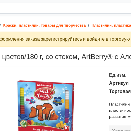
Краски, пластилин, товары для творчества
Пластилин, пластика
ормления заказа зарегистрируйтесь и войдите в торговую 
цветов/180 г, со стеком, ArtBerry® с Ал
Ед.изм.
Артикул
Торговая
Пластилин E
пластичнос
развития м