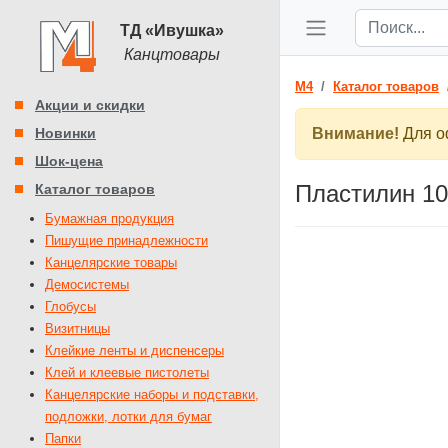
ТД «Ивушка»
Канцтовары
M4
Каталог товаров
Акции и скидки
Новинки
Внимание!
Для оф
Шок-цена
Пластилин 10 
Каталог товаров
Бумажная продукция
Пишущие принадлежности
Канцелярские товары
Демосистемы
Глобусы
Визитницы
Клейкие ленты и диспенсеры
Клей и клеевые пистолеты
Канцелярские наборы и подставки,
подложки, лотки для бумаг
Папки